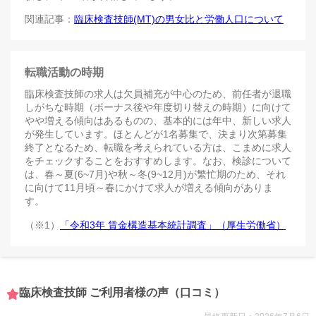
関連記事：
臨床検査技師(MT)の男女比と労働人口について
転職活動の時期
臨床検査技師の求人は欠員補充が中心のため、前任者が退職
しがちな時期（ボーナス後や年度切り替えの時期）に向けて
やや増える傾向はあるものの、基本的には年中、新しい求人
が発生しています。ほとんどが1名募集で、決まり次第募集
終了となるため、転職を考えられている方は、こまめに求人
をチェックすることをおすすめします。なお、検診について
は、春～夏(6~7月)や秋～冬(9~12月)が繁忙期のため、それ
に向けて11月頃～春にかけて求人が増える傾向がありま
す。
（※1）
「令和3年 賃金構造基本統計調査」（厚生労働省）
臨床検査技師 ご利用者様の声（口コミ）