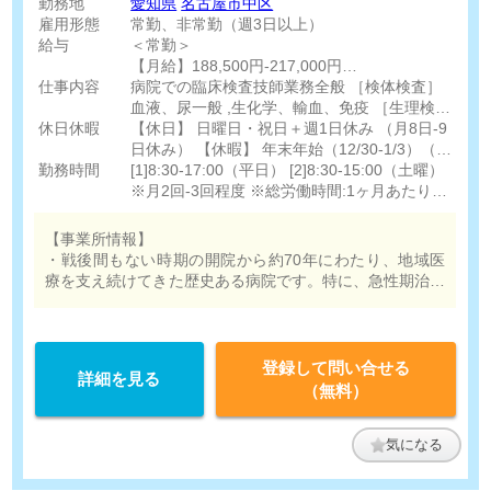
勤務地
愛知県
名古屋市中区
雇用形態
常勤、非常勤（週3日以上）
給与
＜常勤＞
【月給】188,500円-217,000円
仕事内容
［内訳］
病院での臨床検査技師業務全般 ［検体検査］
基本給 146,500円-175,000円
血液、尿一般 ,生化学、輸血、免疫 ［生理検
休日休暇
勤務手当 5,000円
査］心電図、負荷心電図、ホルター、肺機能
【休日】 日曜日・祝日＋週1日休み （月8日-9
資格手当 12,000円（臨床検査技師資格）
［エコー］心臓・頸動脈 ［その他］採血
日休み） 【休暇】 年末年始（12/30-1/3）（5
勤務時間
危険手当 5,000円
日間） 有給休暇:入職後すぐに5日付与（消化
[1]8:30-17:00（平日） [2]8:30-15:00（土曜）
早番遅番手当 10,000円
率96％）、6ヶ月後に残り5日を付与 慶弔休暇
※月2回-3回程度 ※総労働時間:1ヶ月あたり
※支給はありますが実際の勤務時間に早番遅番
産前産後休暇(取得実績有) 育児休業(取得実績
160時間
はありません
有)復職率高 子の看護休暇・育児目的休暇:未就
【事業所情報】
調整手当 10,000円
学児1人につき年5日 介護休業・介護休暇 特別
・戦後間もない時期の開院から約70年にわたり、地域医
休暇: 入職時特別休暇: 3日（入職3か月経過
療を支え続けてきた歴史ある病院です。特に、急性期治療
後-1年以内に使用可） 夏季特別休暇: 2日（入
を終えた後の長期的な医療やリハビリテーションを必要と
[その他手当]
職1年後から毎年6月-10月に取得可）
する患者へのケアに重点を置いた「療養型病院」として機
住宅手当 30,000円 ※入寮者以外全員支給
能しております。
誕生日月のお祝い金支給
登録して問い合せる
詳細を見る
（無料）
＜非常勤＞
【時給】
1,400-1,600円
気になる