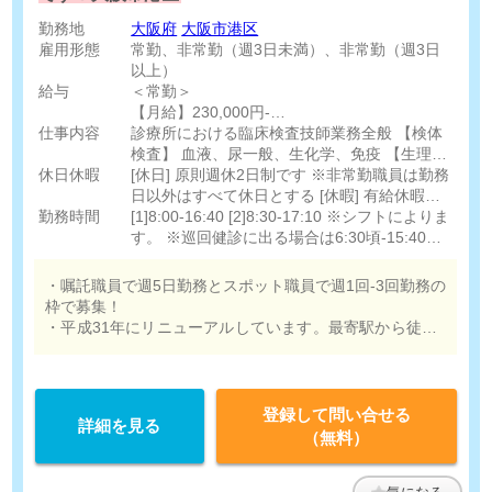
勤務地
大阪府
大阪市港区
雇用形態
常勤、非常勤（週3日未満）、非常勤（週3日
以上）
給与
＜常勤＞
【月給】230,000円-
仕事内容
※経験に応じて決定
診療所における臨床検査技師業務全般 【検体
検査】 血液、尿一般、生化学、免疫 【生理検
休日休暇
＜非常勤＞
査】 心電図、肺機能、ABI、脈波 【超音波検
[休日] 原則週休2日制です ※非常勤職員は勤務
【時給】1,800円
査】 腹部、乳腺、甲状腺、頸動脈
日以外はすべて休日とする [休暇] 有給休暇
勤務時間
※経験に応じて決定
（法定通り）
[1]8:00-16:40 [2]8:30-17:10 ※シフトによりま
す。 ※巡回健診に出る場合は6:30頃-15:40頃
等の勤務あり。終了時間は行き先により異な
る。
・嘱託職員で週5日勤務とスポット職員で週1回-3回勤務の
枠で募集！
・平成31年にリニューアルしています。最寄駅から徒歩1
分とアクセスも良好。
登録して問い合せる
詳細を見る
（無料）