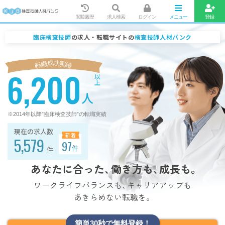
閲覧履歴
求人検索
ログイン
メニュー
登録
臨床検査技師
の求人・転職サイトの
検査技師人材バンク
成
功
職
実
転
績
6,200
以上
人
※2014年以降”臨床検査技師”の転職実績
現在の求人数
新着
5,579
97
件
件
あなたに合った
、
働き方
も
、
成長
も
。
ワークライフバランス
も
、
キャリアアップ
も
あきらめない転職を
。
簡単30秒で無料登録！