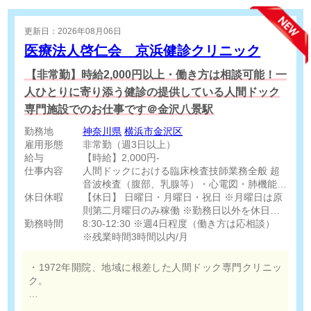
更新日：2026年08月06日
医療法人啓仁会 京浜健診クリニック
【非常勤】時給2,000円以上・働き方は相談可能！一
人ひとりに寄り添う健診の提供している人間ドック
専門施設でのお仕事です＠金沢八景駅
勤務地
神奈川県
横浜市金沢区
雇用形態
非常勤（週3日以上）
給与
【時給】2,000円-
仕事内容
人間ドックにおける臨床検査技師業務全般 超
音波検査（腹部、乳腺等）・心電図・肺機能・
休日休暇
眼底眼圧・動脈硬化等
【休日】 日曜日・月曜日・祝日 ※月曜日は原
則第二月曜日のみ稼働 ※勤務日以外を休日と
勤務時間
8:30-12:30 ※週4日程度（働き方は応相談）
する 【休暇】 有給休暇（法定通り）
※残業時間3時間以内/月
・1972年開院、地域に根差した人間ドック専門クリニッ
ク。
・体制強化に伴う増員募集。