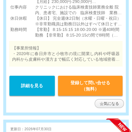
【月給】230,000円-290,000円
仕事内容
[内訳]
クリニックにおける臨床検査技師業務全般 院
基本給:220,000円-280,000円
内、患者宅、施設での 臨床検査技師 業務
休日休暇
手当:10,000円
その他左記に付帯する業務 ・エコー（腹部・
【休日】 完全週休2日制（水曜・日曜・祝日）
乳腺・心臓・頸動脈・甲状腺・血管・泌尿器）
※非常勤職員は勤務日以外はすべて休日とする
勤務時間
＜非常勤＞
・生理検査（心電図） ・検体検査（一般） ・
【休暇】 夏季休暇:4日 年末年始休暇:6日 有給
【常勤】 8:15-15:15 18:00-20:00 ※週40時間
【時給】1,300円-2,000円
採血・内視鏡介助 ※健診業務にて心電図・視
休暇:法定通り
勤務 【非常勤】 8:15-20:15の間で8時間（業
力聴力・血圧・身体計測・受診者誘導等あり。
務内容とご希望により相談させて下さい） ※
検体検査は一部外注。 ※訪問はその方のご経
週3日程度で応相談
【事業所情報】
験により相談させていただく可能性あり。
・2020年に春日井市と小牧市の境に開業し内科や呼吸器
内科から皮膚科や漢方まで幅広く対応している地域密着型
のクリニックです。
登録して問い合せる
詳細を見る
（無料）
気になる
更新日：2026年07月30日