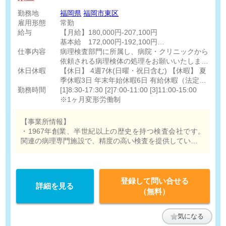
勤務地
福岡県
福岡市東区
雇用形態
常勤
給与
【月給】180,000円-207,100円
基本給 172,000円-192,100円
仕事内容
職務手当 8,000円-15,000円
病理検査部門に所属し、病院・クリニックから
依頼される病理検体の処理をお願いいたしま
休日休暇
［その他手当］
す。
【休日】 4週7休(日曜・祝日含む) 【休暇】 夏
住宅手当（賃貸入居者・本人契約・世帯主）
季休暇3日 年末年始休暇6日 有給休暇（法定通
勤務時間
上限12,600円
り）
[1]8:30-17:30 [2]7:00-11:00 [3]11:00-15:00
通勤手当 上限45,000円
※1ヶ月変形労働制
【事業所情報】
・1967年創業、半世紀以上の歴史を持つ検査会社です。
関連の病理専門施設で、精度の高い検査を提供しています
。
登録して問い合せる
詳細を見る
（無料）
気になる