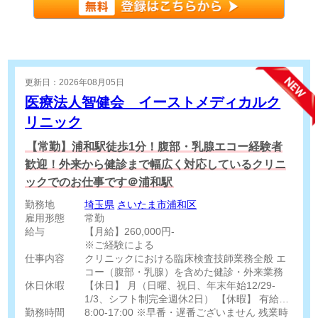
更新日：2026年08月05日
医療法人智健会 イーストメディカルク
リニック
【常勤】浦和駅徒歩1分！腹部・乳腺エコー経験者
歓迎！外来から健診まで幅広く対応しているクリニ
ックでのお仕事です＠浦和駅
勤務地
埼玉県
さいたま市浦和区
雇用形態
常勤
給与
【月給】260,000円-
※ご経験による
仕事内容
クリニックにおける臨床検査技師業務全般 エ
コー（腹部・乳腺）を含めた健診・外来業務
休日休暇
【休日】 月（日曜、祝日、年末年始12/29-
1/3、シフト制完全週休2日） 【休暇】 有給休
勤務時間
暇（法定通り）
8:00-17:00 ※早番・遅番ございません 残業時