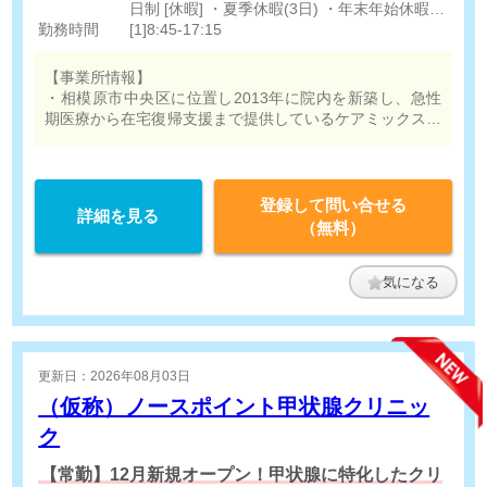
処遇改善手当 6,000円
心電図、負荷心電図、ホルター、肺機能 【超
日制 [休暇] ・夏季休暇(3日) ・年末年始休暇(3
勤務時間
音波検査】腹部、心臓、乳腺、甲状腺、下肢
日) ・有給休暇(法定通り)
[1]8:45-17:15
[その他手当]
夜勤手当 10,000円/回
【事業所情報】
・相模原市中央区に位置し2013年に院内を新築し、急性
期医療から在宅復帰支援まで提供しているケアミックス型
の病院(84床)です。特に乳腺外来/整形外科/糖尿病内科外
科/リンパ浮腫ケア外来に力を入れております。
登録して問い合せる
詳細を見る
（無料）
気になる
更新日：2026年08月03日
（仮称）ノースポイント甲状腺クリニッ
ク
【常勤】12月新規オープン！甲状腺に特化したクリ