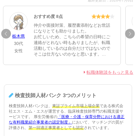
最終更新日：2026年7月6日
おすすめ度 8点
仲介や面接対策、履歴書添削などお世話
になりとても助かりました。
栃木県
お忙しいため、こちらの希望の日時にご
連絡がとれない時もありましたが、転職
30代
活動しているのは自分だけではないので
女性
そこは仕方ないのかなと思います。
転職活動じたい初めてだったのでとても
心強かったです。ありがとうございまし
た。
転職体験談をもっと見る
ない方がいいことですが、もし万が一ま
た転職活動することがありましたら、ぜ
ひお願いしたいです。
ありがとうございました！
検査技師人材バンク 3つのメリット
検査技師人材バンクは、
東証プライム市場上場企業
である株式会
社エス・エム・エスが運営する、臨床検査技師専門の転職支援サ
ービスです。 厚生労働省の
「医療・介護・保育分野における適正
な有料職業紹介事業者の認定制度」
において、マッチングの質が
評価され、
第一回適正事業者としても認定
されています。