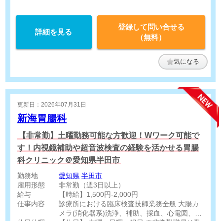
登録して問い合せる
詳細を見る
（無料）
気になる
更新日：2026年07月31日
新海胃腸科
【非常勤】土曜勤務可能な方歓迎！Wワーク可能で
す！内視鏡補助や超音波検査の経験を活かせる胃腸
科クリニック＠愛知県半田市
勤務地
愛知県
半田市
雇用形態
非常勤（週3日以上）
給与
【時給】1,500円-2,000円
仕事内容
診療所における臨床検査技師業務全般 大腸カ
メラ(消化器系)洗浄、補助、採血、心電図、エ