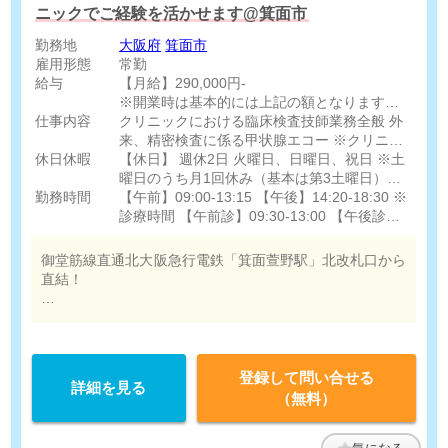
ニックでご経験を活かせます@箕面市
勤務地
大阪府
箕面市
雇用形態
常勤
給与
【月給】290,000円-
※開業時は基本的には上記の額となります
仕事内容
※経験により優遇する可能性はございます
クリニックにおける臨床検査技師業務全般 外
※開業前の研修期間中は全職種統一で時給
来、精密検査に係る甲状腺エコー ※クリニッ
休日休暇
1,200円
クの状況に応じて他検査を担当いただく可能性
【休日】 週休2日 火曜日、日曜日、祝日 ※土
有
曜日のうち月1回休み（基本は第3土曜日）
勤務時間
【休暇】 有給休暇（法定通り） 長期休暇あり
【午前】09:00-13:15 【午後】14:20-18:30 ※
診療時間 【午前診】09:30-13:00 【午後診】
14:30-18:00 ※午前終わり、午後始まりに少し
勤務時間のバッファーを追加する可能性ありま
御堂筋線直通北大阪急行電鉄「箕面萱野駅」北改札口から
す ※残業:5時間程度を想定しています
直結！
・高給与水準！
登録して問い合せる
詳細を見る
（無料）