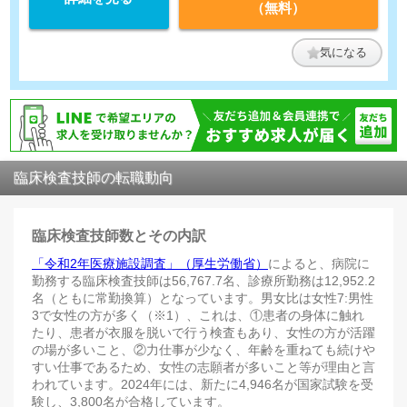
（無料）
気になる
臨床検査技師の転職動向
臨床検査技師数とその内訳
「令和2年医療施設調査」（厚生労働省）
によると、病院に
勤務する臨床検査技師は56,767.7名、診療所勤務は12,952.2
名（ともに常勤換算）となっています。男女比は女性7:男性
3で女性の方が多く（※1）、これは、①患者の身体に触れ
たり、患者が衣服を脱いで行う検査もあり、女性の方が活躍
の場が多いこと、②力仕事が少なく、年齢を重ねても続けや
すい仕事であるため、女性の志願者が多いこと等が理由と言
われています。2024年には、新たに4,946名が国家試験を受
験し、3,800名が合格しています。