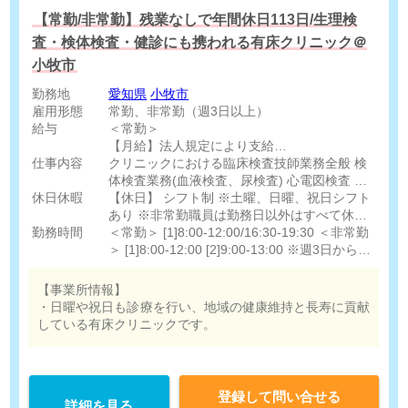
【常勤/非常勤】残業なしで年間休日113日/生理検
査・検体検査・健診にも携われる有床クリニック＠
小牧市
勤務地
愛知県
小牧市
雇用形態
常勤、非常勤（週3日以上）
給与
＜常勤＞
【月給】法人規定により支給
仕事内容
※ご経験・年齢により決定致します。
クリニックにおける臨床検査技師業務全般 検
体検査業務(血液検査、尿検査) 心電図検査 採
休日休暇
＜非常勤＞
血 エコー（頸部、腹部、心臓） 健診などの営
【休日】 シフト制 ※土曜、日曜、祝日シフト
【時給】1,400円-
業活動
あり ※非常勤職員は勤務日以外はすべて休日
勤務時間
※日曜・祝日 時給1,700円-
＜常勤＞ [1]8:00-12:00/16:30-19:30 ＜非常勤
とする 【休暇】 有給休暇（法定通り）
＞ [1]8:00-12:00 [2]9:00-13:00 ※週3日からご
相談可能。 ※土曜・日曜・祝日シフトに入れ
る方歓迎！
【事業所情報】
・日曜や祝日も診療を行い、地域の健康維持と長寿に貢献
している有床クリニックです。
登録して問い合せる
詳細を見る