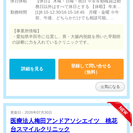
休日休暇
コー ※内視鏡業務がメインになります。
【休日】 木曜・日曜・祝日 ※非常勤職員は勤
務日以外はすべて休日とする 【休暇】 年末年
勤務時間
始 盆 有給休暇（法定通り）
[1]8:15-12:30/16:15-18:45 月曜・金曜 ※午
前、午後、どちらかだけでも相談可能。
[2]8:30-16:15 水曜・土曜（休憩45分） ※就
業時間は相談に応じます。
【事業所情報】
・愛知県半田市に位置し、胃・大腸内視鏡を用いた早期癌
の診断に力を入れているクリニックです。
登録して問い合せる
詳細を見る
（無料）
気になる
更新日：2026年07月30日
医療法人梅田アンドアソシエイツ 桃花
台スマイルクリニック