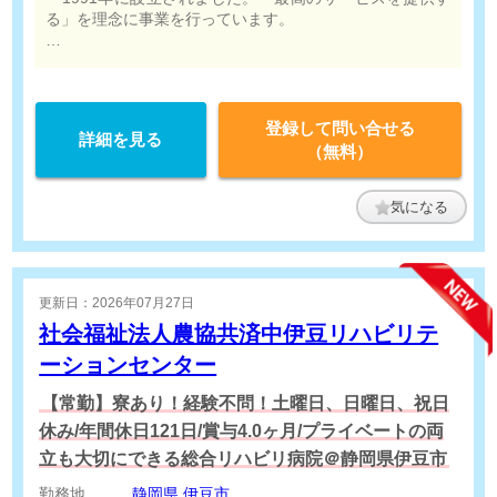
いては、割増賃金を追加で支給します
る」を理念に事業を行っています。
[その他手当]
光熱費補助手当
・技師業務を活かして新たな分野でチャレンジしたい方は
歓迎です！
【昇給・成長について】
当社では、業務を一人で安全に行える「独り立
登録して問い合せる
詳細を見る
ち」を明確な基準として定めています。
（無料）
独り立ちの要件を満たした場合、月給は入社時
の月給より一律30,000円アップします。
（年次に関わらず、実力と習熟度を正当に評価
気になる
します）
【各種制度】
・エックス線作業主任者資格取得支援制度
更新日：2026年07月27日
社会福祉法人農協共済中伊豆リハビリテ
ーションセンター
【常勤】寮あり！経験不問！土曜日、日曜日、祝日
休み/年間休日121日/賞与4.0ヶ月/プライベートの両
立も大切にできる総合リハビリ病院＠静岡県伊豆市
勤務地
静岡県
伊豆市