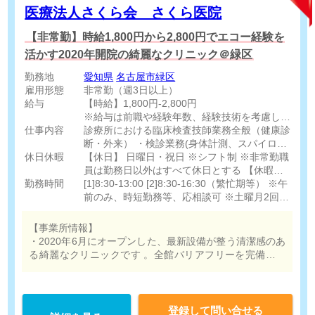
医療法人さくら会 さくら医院
【非常勤】時給1,800円から2,800円でエコー経験を
活かす2020年開院の綺麗なクリニック＠緑区
勤務地
愛知県
名古屋市緑区
雇用形態
非常勤（週3日以上）
給与
【時給】1,800円-2,800円
※給与は前職や経験年数、経験技術を考慮し優
仕事内容
遇
診療所における臨床検査技師業務全般（健康診
※土曜勤務可能な方歓迎
断・外来） ・検診業務(身体計測、スパイロ、
休日休暇
※繁忙期に勤務を増やしていただける方歓迎
心電図) ・診療検査業務 ・超音波検査（腹部エ
【休日】 日曜日・祝日 ※シフト制 ※非常勤職
コー、乳腺エコー、頸動脈エコー、甲状腺エコ
員は勤務日以外はすべて休日とする 【休暇】
勤務時間
ー） ・採血 ・眼底、眼圧 ・ABI ※健診に関す
年末年始休暇 ゴールデンウィーク休暇 お盆休
[1]8:30-13:00 [2]8:30-16:30（繁忙期等） ※午
る事務作業も行っていただきます
暇 有給休暇（法定通り）
前のみ、時短勤務等、応相談可 ※土曜月2回以
上出られる方歓迎 ※週3日程度（繁忙期に勤務
を増やしていただける方歓迎）
【事業所情報】
・2020年6月にオープンした、最新設備が整う清潔感のあ
る綺麗なクリニックです 。全館バリアフリーを完備して
います 。
登録して問い合せる