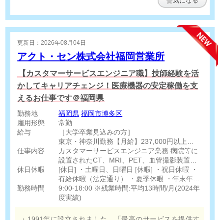
気になる
更新日：2026年08月04日
アクト・セン株式会社福岡営業所
【カスタマーサービスエンジニア職】技師経験を活
かしてキャリアチェンジ！医療機器の安定稼働を支
えるお仕事です＠福岡県
勤務地
福岡県
福岡市博多区
雇用形態
常勤
給与
［大学卒業見込みの方］
東京・神奈川勤務【月給】237,000円以上
仕事内容
上記以外の勤務【月給】230,000円以上
カスタマーサービスエンジニア業務 病院等に
設置されたCT、MRI、PET、血管撮影装置等
休日休暇
［短大・専門学校卒業見込みの方］
のメンテナンスを実施 3ヶ月から半年毎に行う
[休日] ・土曜日、日曜日 [休暇] ・祝日休暇 ・
東京・神奈川勤務【月給】233,000円以上
定期点検や、装置の障害発生時の修理対応、装
有給休暇（法定通り） ・夏季休暇 ・年末年始
勤務時間
上記以外の勤務【月給】226,000円以上
置の入れ替えや新規の据え付け作業等
休暇 ・慶弔休暇 ・産前・産後休暇 ・育児休暇
9:00-18:00 ※残業時間:平均13時間/月(2024年
・介護休暇
度実績)
※上記月給には、定額時間外手当20時間相当
分を含み、20時間を超える時間外労働分につ
・1991年に設立されました。「最高のサービスを提供す