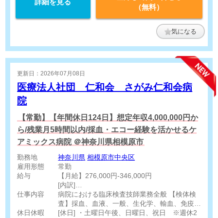
詳細を見る
（無料）
気になる
更新日：2026年07月08日
医療法人社団 仁和会 さがみ仁和会病
院
【常勤】【年間休日124日】想定年収4,000,000円か
ら/残業月5時間以内/採血・エコー経験を活かせるケ
アミックス病院 ＠神奈川県相模原市
勤務地
神奈川県
相模原市中央区
雇用形態
常勤
給与
【月給】276,000円-346,000円
[内訳]
仕事内容
基本給 250,000円-300,000円
病院における臨床検査技師業務全般 【検体検
職務手当 10,000円
査】採血、血液、一般、生化学、輸血、免疫、
休日休暇
調整手当 10,000円-30,000円
細菌、微生物、細胞(※病理なし) 【生理検査】
[休日] ・土曜日午後、日曜日、祝日 ※週休2