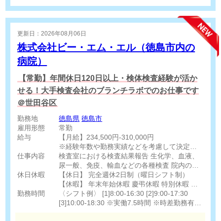
更新日：2026年08月06日
株式会社ビー・エム・エル（徳島市内の
病院）
【常勤】年間休日120日以上・検体検査経験が活か
せる！大手検査会社のブランチラボでのお仕事です
＠世田谷区
勤務地
徳島県
徳島市
雇用形態
常勤
給与
【月給】234,500円-310,000円
※経験年数や勤務実績などを考慮して決定
仕事内容
[その他手当]
検査室における検査結果報告 生化学、血液、
検査外勤手当 10,000円
尿一般、免疫、輸血などの各種検査 院内の緊
休日休暇
住宅手当 最大20,000円/月
急検査に対応した分析
【休日】 完全週休2日制（曜日シフト制）
家族手当 最大26,000円/月
【休暇】 年末年始休暇 慶弔休暇 特別休暇 育
勤務時間
当直手当
児休暇 介護休暇 年次有給休暇（法定通り）
〈シフト例〉 [1]8:00-16:30 [2]9:00-17:30
深夜・準夜手当
[3]10:00-18:30 ※実働7.5時間 ※時差勤務有り
時間外手当
※変形勤務有り