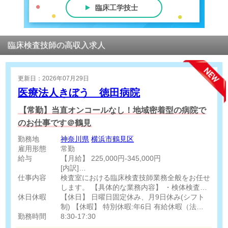
臨床工学技士
臨床検査技師の高収入求人
更新日：2026年07月29日
医療法人きぼう 徳田病院
【常勤】当直オンコールなし！地域密着型の病院で
のお仕事です＠鶴見
勤務地
神奈川県
横浜市鶴見区
雇用形態
常勤
給与
【月給】 225,000円-345,000円
[内訳]
仕事内容
基本給:175,000円-265,000円
検査室における臨床検査技師業務全般をお任せ
職務手当:50,000円-80,000円
します。 【具体的な業務内容】 ・検体検査業
休日休暇
務 ・生理機能検査業務（心臓エコー検査等を
【休日】 日曜日固定休み、月9日休み(シフト
残業手当別途支給（月5時間程度想定）
含む） ・検査機器の精度管理およびメンテナ
制) 【休暇】 特別休暇:年6日 有給休暇（法定
勤務時間
通勤手当別途支給
ンス ・その他付随する業務全般
通り）
8:30-17:30
※給与は経験・スキル等を考慮し決定します。