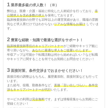
1
業界最多級の求人数！ （※）
弊社は、医療・介護・福祉に特化した人材紹介を行っており、
非
公開求人を含め多数の求人
を保有しております。
臨床検査技師の分野でも10年以上の運営実績があり、職場の雰囲
気など求人票だけではわからない
リアルな情報もお届け
していま
す。
2
豊富な経験・知識で最適な選択をサポート！
臨床検査技師専任のキャリアパートナー
がご経験やキャリア観に
寄り添いながら、
あなたに最適な求人をご提案いたします。
年収アップは可能か？転職活動は何から始めればいい？など転職
やキャリアに関することを何でもお気軽にお問合せください！
3
面接対策、条件交渉までおまかせください！
面接日程の調整はもちろん、履歴書添削、面接対策なども行って
います。
また給与、役職、勤務条件など、
直接「言い出しづらい」条件交
渉もキャリアパートナーが代行
いたします。
サービスの利用は
完全無料
です。まずは情報収集からお気軽にご
登録ください！