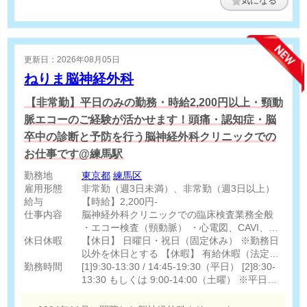
気になる
更新日：2026年08月05日
ねりま脳神経外科
【非常勤】平日のみの勤務・時給2,200円以上・頸動
脈エコーのご経験が活かせます！頭痛・認知症・脳
卒中の診断と予防を行う脳神経外科クリニックでの
お仕事です@練馬駅
勤務地
東京都
練馬区
雇用形態
非常勤（週3日未満）、非常勤（週3日以上）
給与
【時給】2,200円-
仕事内容
脳神経外科クリニックでの臨床検査業務全般
・エコー検査（頸動脈） ・心電図、CAVI、
休日休暇
ABI ・採血 ・区民健診および脳ドックの結果
【休日】 日曜日・祝日（固定休み） ※勤務日
作成 ・事前問診などの診療補助 ・患者対応、
以外を休日とする 【休暇】 有給休暇（法定通
勤務時間
医師・他職種との連携 など
り）
[1]9:30-13:30 / 14:45-19:30（平日） [2]8:30-
13:30 もしくは 9:00-14:00（土曜） ※平日の
週3日程度、土曜日勤務は必須ではありません
※9:30-17:00などの働き方も相談可能