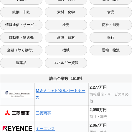
鉄鋼・非鉄
素材・化学
食品
情報通信・サービスその他
小売
商社・卸売
自動車・輸送機
建設・資材
銀行
金融（除く銀行）
機械
運輸・物流
医薬品
エネルギー資源
該当企業数: 1619社
2,277万円
Ｍ＆Ａキャピタルパートナー
情報通信・サービスその
ズ
他
2,090万円
三菱商事
商社・卸売
2,067万円
キーエンス