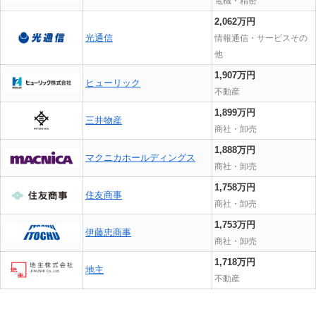
電機・精密
2,062万円
光通信
情報通信・サービスその
他
1,907万円
ヒューリック
不動産
1,899万円
三井物産
商社・卸売
1,888万円
マクニカホールディングス
商社・卸売
1,758万円
住友商事
商社・卸売
1,753万円
伊藤忠商事
商社・卸売
1,718万円
地主
不動産