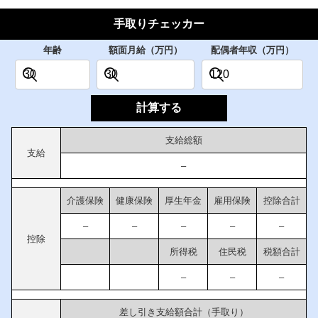
手取りチェッカー
年齢
額面月給（万円）
配偶者年収（万円）
計算する
支給総額
支給
–
介護保険
健康保険
厚生年金
雇用保険
控除合計
–
–
–
–
–
控除
所得税
住民税
税額合計
–
–
–
差し引き支給額合計（手取り）