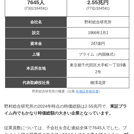
7645人
2.55兆円
(73位
/1645社)
(77位
/1645社)
会社名
野村総合研究所
設立
1966年1月1
資本金
247億円
上場
プライム（内国株式）
東京都千代田区大手町一丁目9番
本店所在地
2号
代表取締役社長
柳澤花芽
野村総合研究所の概要（出典:
有価証券報告書
）
野村総合研究所の2024年時点の時価総額は2.55兆円で、
東証プラ
イム内でもかなり時価総額の大きい企業となっています。
従業員数については、子会社を含む連結全体で7645人でした。プ