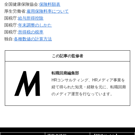
全国健康保険協会:
保険料額表
厚生労働省:
雇用保険料率について
国税庁:
給与所得控除
国税庁:
年末調整のしかた
国税庁:
所得税の税率
独自:
各種数値の計算方法
この記事の監修者
転職回廊編集部
HRコンサルティング、HRメディア事業を
経て得られた知見・経験を元に、転職回廊
のメディア運営を行なっています。