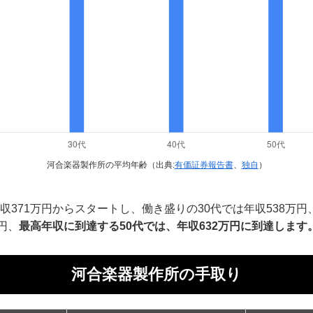
河合楽器製作所の平均年齢（出典:
有価証券報告書
、
独自
）
収371万円からスタートし、働き盛りの30代では年収538万
円、
最高年収に到達する50代では、年収632万円に到達します
河合楽器製作所の手取り