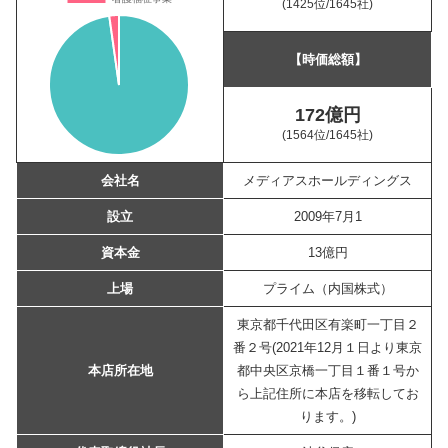
(1425位
/1645社)
【時価総額】
172億円
(1564位
/1645社)
会社名
メディアスホールディングス
設立
2009年7月1
資本金
13億円
上場
プライム（内国株式）
東京都千代田区有楽町一丁目２
番２号(2021年12月１日より東京
本店所在地
都中央区京橋一丁目１番１号か
ら上記住所に本店を移転してお
ります。)