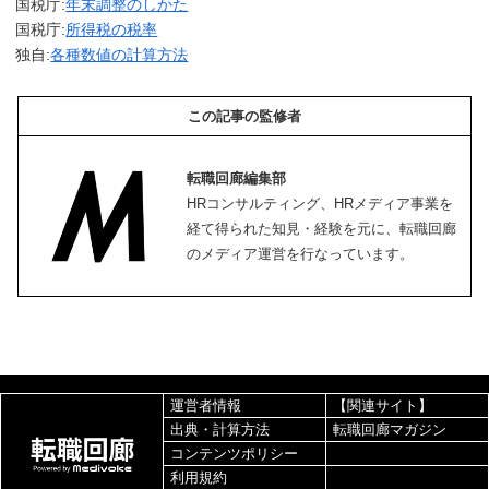
国税庁:
年末調整のしかた
国税庁:
所得税の税率
独自:
各種数値の計算方法
この記事の監修者
転職回廊編集部
HRコンサルティング、HRメディア事業を
経て得られた知見・経験を元に、転職回廊
のメディア運営を行なっています。
運営者情報
【関連サイト】
出典・計算方法
転職回廊マガジン
コンテンツポリシー
利用規約