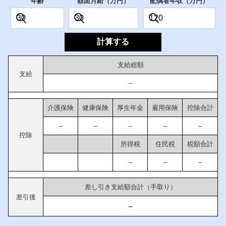
年齢
額面月給（万円）
配偶者年収（万円）
計算する
支給総額
支給
–
介護保険
健康保険
厚生年金
雇用保険
控除合計
–
–
–
–
–
控除
所得税
住民税
税額合計
–
–
–
差し引き支給額合計（手取り）
差引後
–