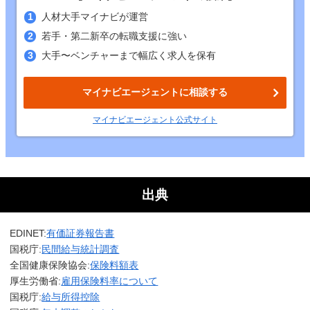
人材大手マイナビが運営
若手・第二新卒の転職支援に強い
大手〜ベンチャーまで幅広く求人を保有
マイナビエージェントに相談する
マイナビエージェント
公式
サイト
出典
EDINET:
有価証券報告書
国税庁:
民間給与統計調査
全国健康保険協会:
保険料額表
厚生労働省:
雇用保険料率について
国税庁:
給与所得控除