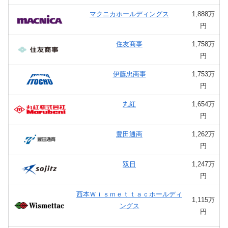
マクニカホールディングス
1,888万
円
住友商事
1,758万
円
伊藤忠商事
1,753万
円
丸紅
1,654万
円
豊田通商
1,262万
円
双日
1,247万
円
西本Ｗｉｓｍｅｔｔａｃホールディ
1,115万
ングス
円