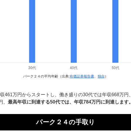
パーク２４の平均年齢（出典:
有価証券報告書
、
独自
）
収461万円からスタートし、働き盛りの30代では年収668万
円、
最高年収に到達する50代では、年収784万円に到達します
パーク２４の手取り