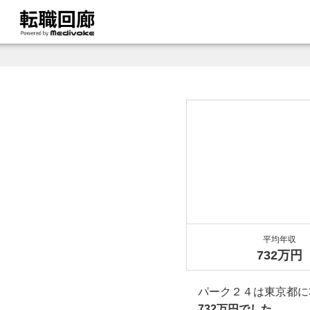
平均年収
732万円
パーク２４は東京都に
732万円でした。