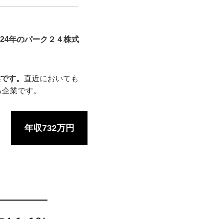
024年のパーク２４株式
業です。
直近においても
る企業です。
年収732万円