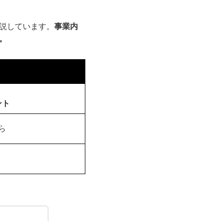
説しています。
事業内
。
ント
ら
ト