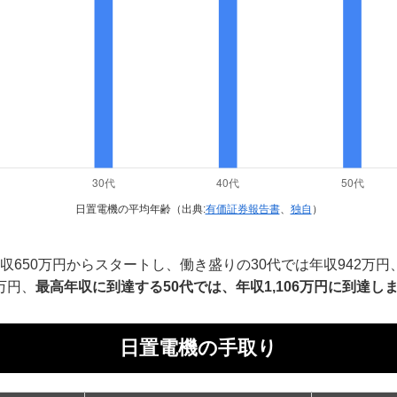
日置電機の平均年齢（出典:
有価証券報告書
、
独自
）
収650万円からスタートし、働き盛りの30代では年収942万
9万円、
最高年収に到達する50代では、年収1,106万円に到達し
日置電機の手取り