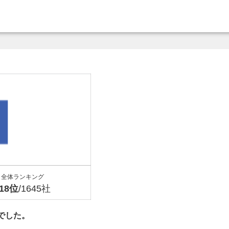
全体ランキング
118位
/1645社
円でした。