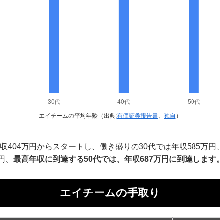
エイチームの平均年齢（出典:
有価証券報告書
、
独自
）
収404万円からスタートし、働き盛りの30代では年収585万
円、
最高年収に到達する50代では、年収687万円に到達します
エイチームの手取り