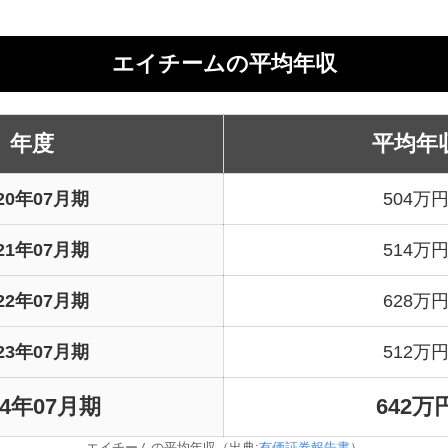
検索結果：0件
エイチームの平均年収
年度
平均年
020年07月期
504万
021年07月期
514万
022年07月期
628万
023年07月期
512万
24年07月期
642万
エイチームの平均年収（出典:
有価証券報告書
）