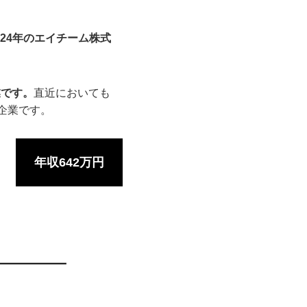
024年のエイチーム株式
業です。
直近においても
企業です。
年収642万円