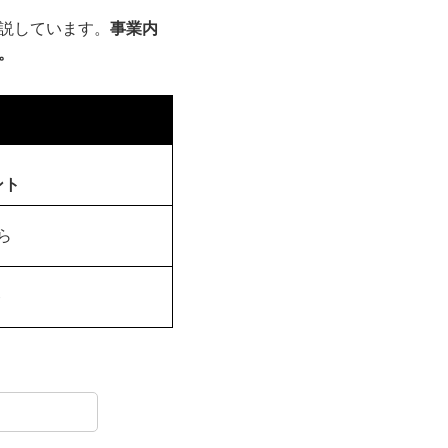
説しています。
事業内
。
ント
ら
ト