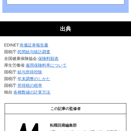
出典
EDINET:
有価証券報告書
国税庁:
民間給与統計調査
全国健康保険協会:
保険料額表
厚生労働省:
雇用保険料率について
国税庁:
給与所得控除
国税庁:
年末調整のしかた
国税庁:
所得税の税率
独自:
各種数値の計算方法
この記事の監修者
転職回廊編集部