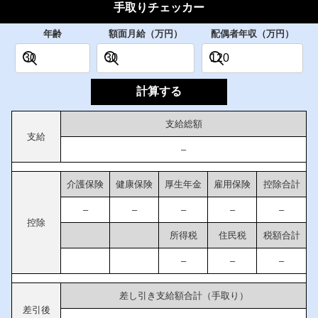
手取りチェッカー
年齢
額面月給（万円）
配偶者年収（万円）
計算する
支給総額
支給
–
介護保険
健康保険
厚生年金
雇用保険
控除合計
–
–
–
–
–
控除
所得税
住民税
税額合計
–
–
–
差し引き支給額合計（手取り）
差引後