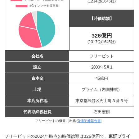
(1234位
/1645社)
【時価総額】
326億円
(1317位
/1645社)
会社名
フリービット
設立
2000年5月1
資本金
45億円
上場
プライム（内国株式）
本店所在地
東京都渋谷区円山町３番６号
代表取締役社長
石田宏樹
フリービットの概要（出典:
有価証券報告書
）
フリービットの2024年時点の時価総額は326億円で、
東証プライ