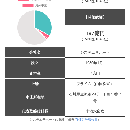
(1507位
/1645社)
【時価総額】
197億円
(1530位
/1645社)
会社名
システムサポート
設立
1980年1月1
資本金
7億円
上場
プライム（内国株式）
石川県金沢市本町一丁目５番２
本店所在地
号
代表取締役社長
小清水良次
システムサポートの概要（出典:
有価証券報告書
）