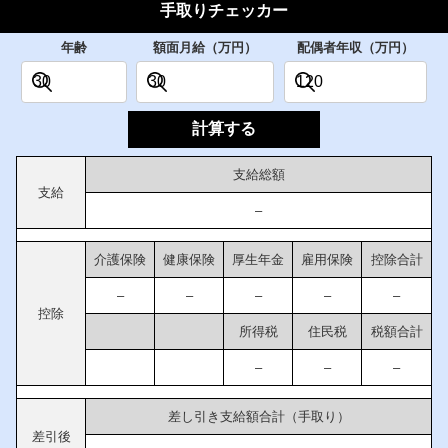
手取りチェッカー
年齢
額面月給（万円）
配偶者年収（万円）
計算する
支給総額
支給
–
介護保険
健康保険
厚生年金
雇用保険
控除合計
–
–
–
–
–
控除
所得税
住民税
税額合計
–
–
–
差し引き支給額合計（手取り）
差引後