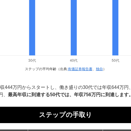
ステップの平均年齢（出典:
有価証券報告書
、
独自
）
収444万円からスタートし、働き盛りの30代では年収644万
円、
最高年収に到達する50代では、年収756万円に到達します
ステップの手取り