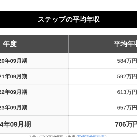
検索結果：0件
ステップの平均年収
年度
平均年
020年09月期
584万
021年09月期
592万
022年09月期
613万
023年09月期
657万
24年09月期
706万
ステップの平均年収（出典:
有価証券報告書
）