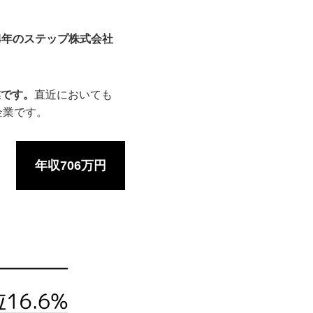
24年のステップ株式会社
業です。
直近においても
企業です。
年収706万円