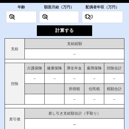
年齢
額面月給（万円）
配偶者年収（万円）
計算する
支給総額
支給
–
介護保険
健康保険
厚生年金
雇用保険
控除合計
–
–
–
–
–
控除
所得税
住民税
税額合計
–
–
–
差し引き支給額合計（手取り）
差引後
–