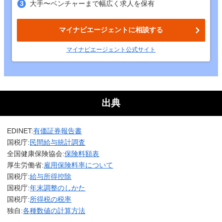
大手〜ベンチャーまで幅広く求人を保有
マイナビエージェントに相談する
マイナビエージェント
公式
サイト
出典
EDINET:
有価証券報告書
国税庁:
民間給与統計調査
全国健康保険協会:
保険料額表
厚生労働省:
雇用保険料率について
国税庁:
給与所得控除
国税庁:
年末調整のしかた
国税庁:
所得税の税率
独自:
各種数値の計算方法