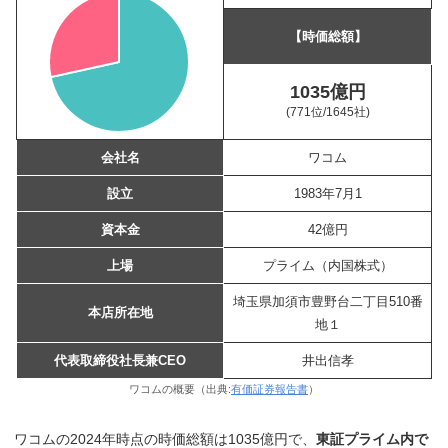
【時価総額】
1035億円
(771位
/1645社)
会社名
ワコム
設立
1983年7月1
資本金
42億円
上場
プライム（内国株式）
埼玉県加須市豊野台二丁目510番
本店所在地
地１
代表取締役社長兼CEO
井出信孝
ワコムの概要（出典:
有価証券報告書
）
ワコムの2024年時点の時価総額は1035億円で、
東証プライム内で