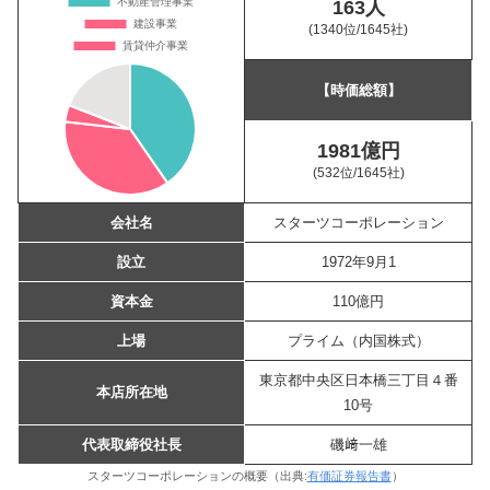
163人
(1340位
/1645社)
【時価総額】
1981億円
(532位
/1645社)
会社名
スターツコーポレーション
設立
1972年9月1
資本金
110億円
上場
プライム（内国株式）
東京都中央区日本橋三丁目４番
本店所在地
10号
代表取締役社長
磯﨑一雄
スターツコーポレーションの概要（出典:
有価証券報告書
）