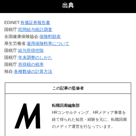
出典
EDINET:
有価証券報告書
国税庁:
民間給与統計調査
全国健康保険協会:
保険料額表
厚生労働省:
雇用保険料率について
国税庁:
給与所得控除
国税庁:
年末調整のしかた
国税庁:
所得税の税率
独自:
各種数値の計算方法
この記事の監修者
転職回廊編集部
HRコンサルティング、HRメディア事業を
経て得られた知見・経験を元に、転職回廊
のメディア運営を行なっています。