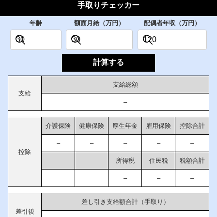
手取りチェッカー
年齢
額面月給（万円）
配偶者年収（万円）
計算する
支給総額
支給
–
介護保険
健康保険
厚生年金
雇用保険
控除合計
–
–
–
–
–
控除
所得税
住民税
税額合計
–
–
–
差し引き支給額合計（手取り）
差引後