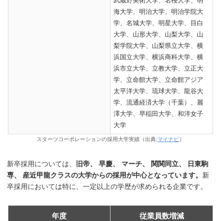
武蔵野美術大学、名桜大学、明
海大学、明治大学、明治学院大
学、名城大学、明星大学、目白
大学、山形大学、山梨大学、山
梨学院大学、山梨県立大学、横
浜国立大学、横浜商科大学、横
浜市立大学、立教大学、立正大
学、立命館大学、立命館アジア
太平洋大学、琉球大学、龍谷大
学、流通経済大学（千葉）、麗
澤大学、早稲田大学、和洋女子
大学
スターツコーポレーションの採用大学実績（出典:
マイナビ
）
新卒採用については、
旧帝、 早慶、 マーチ、 関関同立、 日東駒
専、 産近甲龍クラスの大学からの採用が中心となっています。
新
卒採用においては特に、一定以上の学歴が求められる企業です。
年度
従業員数増減