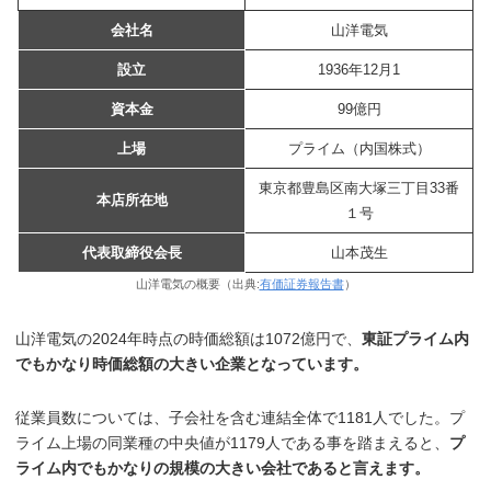
会社名
山洋電気
設立
1936年12月1
資本金
99億円
上場
プライム（内国株式）
東京都豊島区南大塚三丁目33番
本店所在地
１号
代表取締役会長
山本茂生
山洋電気の概要（出典:
有価証券報告書
）
山洋電気の2024年時点の時価総額は1072億円で、
東証プライム内
でもかなり時価総額の大きい企業となっています。
従業員数については、子会社を含む連結全体で1181人でした。プ
ライム上場の同業種の中央値が1179人である事を踏まえると、
プ
ライム内でもかなりの規模の大きい会社であると言えます。