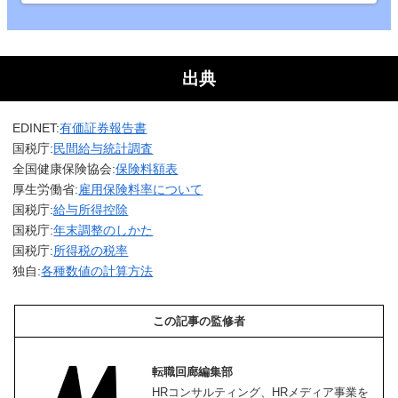
出典
EDINET:
有価証券報告書
国税庁:
民間給与統計調査
全国健康保険協会:
保険料額表
厚生労働省:
雇用保険料率について
国税庁:
給与所得控除
国税庁:
年末調整のしかた
国税庁:
所得税の税率
独自:
各種数値の計算方法
この記事の監修者
転職回廊編集部
HRコンサルティング、HRメディア事業を