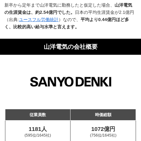
新卒から定年まで山洋電気に勤務したと仮定した場合、
山洋電気
の生涯賃金は、約2.54億円でした。
日本の平均生涯賃金が2.1億円
（出典:
ユースフル労働統計
）なので、
平均より0.44億円ほど多
く、比較的高い給与水準と言えます。
山洋電気の会社概要
従業員数
時価総額
1181人
1072億円
(595位
/1645社)
(756位
/1645社)