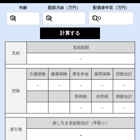
年齢
額面月給（万円）
配偶者年収（万円）
計算する
支給総額
支給
–
介護保険
健康保険
厚生年金
雇用保険
控除合計
–
–
–
–
–
控除
所得税
住民税
税額合計
–
–
–
差し引き支給額合計（手取り）
差引後
–