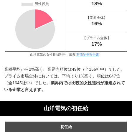
18%
【業界全体】
16%
【プライム全体】
17%
山洋電気の女性役員割合（出典:
有価証券報告書
）
業種平均から2%高く、業界内順位は49位（全156社中）でした。
プライム市場全体においては、平均より1%高く、順位は647位
（全1645社中）でした。
業界内では比較的女性進出が推進されて
いる企業と言えます。
山洋電気の初任給
初任給