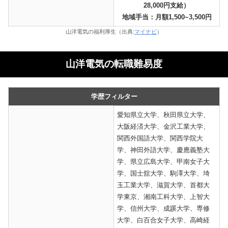
28,000円支給）
地域手当：月額1,500~3,500円
山洋電気の福利厚生（出典:
マイナビ
）
山洋電気の転職難易度
学歴フィルター
愛知県立大学、秋田県立大学、
大阪経済大学、金沢工業大学、
関西外国語大学、関西学院大
学、神田外語大学、慶應義塾大
学、県立広島大学、甲南女子大
学、国士舘大学、駒澤大学、埼
玉工業大学、滋賀大学、首都大
学東京、湘南工科大学、上智大
学、信州大学、成蹊大学、専修
大学、白百合女子大学、高崎経