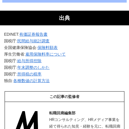
出典
EDINET:
有価証券報告書
国税庁:
民間給与統計調査
全国健康保険協会:
保険料額表
厚生労働省:
雇用保険料率について
国税庁:
給与所得控除
国税庁:
年末調整のしかた
国税庁:
所得税の税率
独自:
各種数値の計算方法
この記事の監修者
転職回廊編集部
HRコンサルティング、HRメディア事業を
経て得られた知見・経験を元に、転職回廊