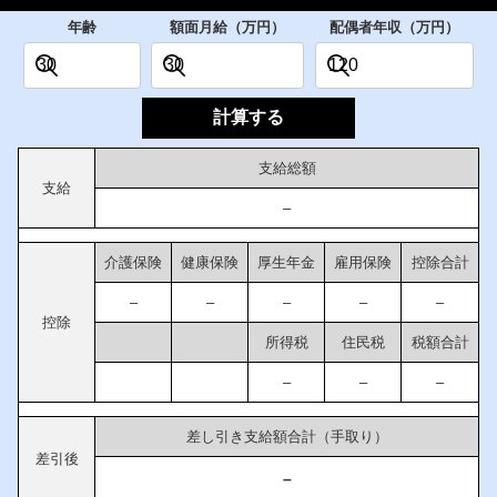
年齢
額面月給（万円）
配偶者年収（万円）
計算する
支給総額
支給
–
介護保険
健康保険
厚生年金
雇用保険
控除合計
–
–
–
–
–
控除
所得税
住民税
税額合計
–
–
–
差し引き支給額合計（手取り）
差引後
–