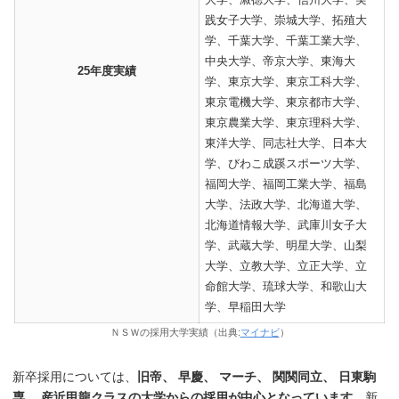
践女子大学、崇城大学、拓殖大
学、千葉大学、千葉工業大学、
中央大学、帝京大学、東海大
25年度実績
学、東京大学、東京工科大学、
東京電機大学、東京都市大学、
東京農業大学、東京理科大学、
東洋大学、同志社大学、日本大
学、びわこ成蹊スポーツ大学、
福岡大学、福岡工業大学、福島
大学、法政大学、北海道大学、
北海道情報大学、武庫川女子大
学、武蔵大学、明星大学、山梨
大学、立教大学、立正大学、立
命館大学、琉球大学、和歌山大
学、早稲田大学
ＮＳＷの採用大学実績（出典:
マイナビ
）
新卒採用については、
旧帝、 早慶、 マーチ、 関関同立、 日東駒
専、 産近甲龍クラスの大学からの採用が中心となっています。
新