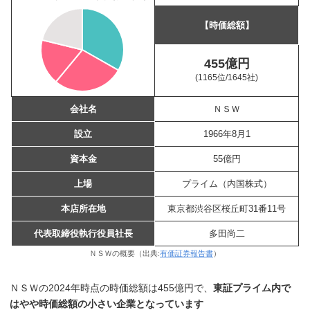
【時価総額】
455億円
(1165位
/1645社)
会社名
ＮＳＷ
設立
1966年8月1
資本金
55億円
上場
プライム（内国株式）
本店所在地
東京都渋谷区桜丘町31番11号
代表取締役執行役員社長
多田尚二
ＮＳＷの概要（出典:
有価証券報告書
）
ＮＳＷの2024年時点の時価総額は455億円で、
東証プライム内で
はやや時価総額の小さい企業となっています