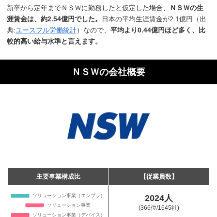
新卒から定年までＮＳＷに勤務したと仮定した場合、
ＮＳＷの生
涯賃金は、約2.54億円でした。
日本の平均生涯賃金が2.1億円（出
典:
ユースフル労働統計
）なので、
平均より0.44億円ほど多く、比
較的高い給与水準と言えます。
ＮＳＷの会社概要
主要事業構成比
【従業員数】
2024人
(366位
/1645社)