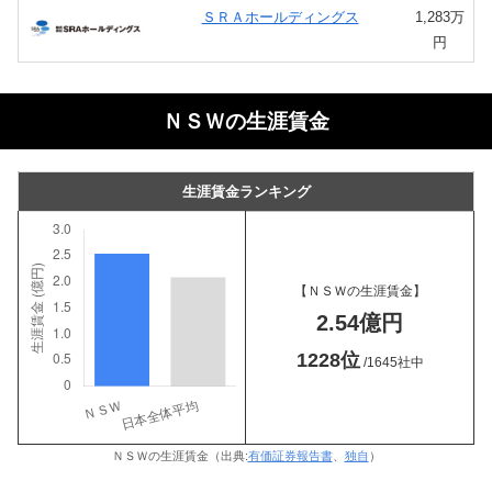
ＳＲＡホールディングス
1,283万
円
ＮＳＷの生涯賃金
生涯賃金ランキング
【ＮＳＷの生涯賃金】
2.54億円
1228位
/1645社中
ＮＳＷの生涯賃金（出典:
有価証券報告書
、
独自
）