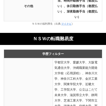
当、時間外勤務手当（都度払
その他
い）、休日勤務手当（都度払
い）、深夜勤務手当（都度払
い）
ＮＳＷの福利厚生（出典:
マイナビ
）
ＮＳＷの転職難易度
学歴フィルター
宇都宮大学、愛媛大学、大阪電
気通信大学、沖縄職業能力開発
大学校（応用課程）、神奈川大
学、神奈川工科大学、金沢工業
大学、関東学院大学、近畿大
学、工学院大学、公立はこだて
未来大学、滋賀県立大学、静岡
大学、芝浦工業大学、下関市立
大学、淑徳大学、信州大学、実