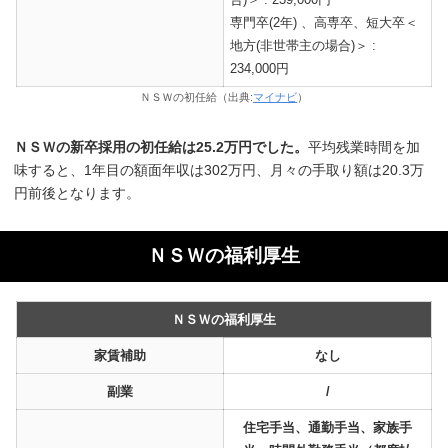
専門卒(2年) 、高専卒、短大卒＜
地方(非世帯主の場合)＞ :
234,000円
ＮＳＷの初任給（出典:
マイナビ
）
ＮＳＷの新卒採用の初任給は25.2万円でした。
平均残業時間を加
味すると、1年目の額面年収は302万円、月々の手取り額は20.3万
円前後となります。
ＮＳＷの福利厚生
ＮＳＷの福利厚生
家賃補助
なし
副業
/
住宅手当、通勤手当、家族手